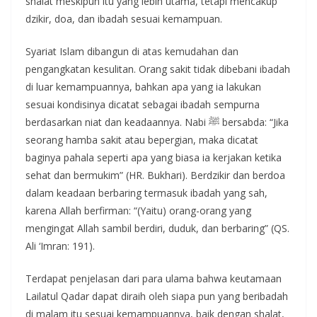
shalat meskipun itu yang lebih utama, tetapi mencakup
dzikir, doa, dan ibadah sesuai kemampuan.
Syariat Islam dibangun di atas kemudahan dan
pengangkatan kesulitan. Orang sakit tidak dibebani ibadah
di luar kemampuannya, bahkan apa yang ia lakukan
sesuai kondisinya dicatat sebagai ibadah sempurna
berdasarkan niat dan keadaannya. Nabi ﷺ bersabda: “Jika
seorang hamba sakit atau bepergian, maka dicatat
baginya pahala seperti apa yang biasa ia kerjakan ketika
sehat dan bermukim” (HR. Bukhari). Berdzikir dan berdoa
dalam keadaan berbaring termasuk ibadah yang sah,
karena Allah berfirman: “(Yaitu) orang-orang yang
mengingat Allah sambil berdiri, duduk, dan berbaring” (QS.
Ali ‘Imran: 191).
Terdapat penjelasan dari para ulama bahwa keutamaan
Lailatul Qadar dapat diraih oleh siapa pun yang beribadah
di malam itu sesuai kemampuannya, baik dengan shalat,