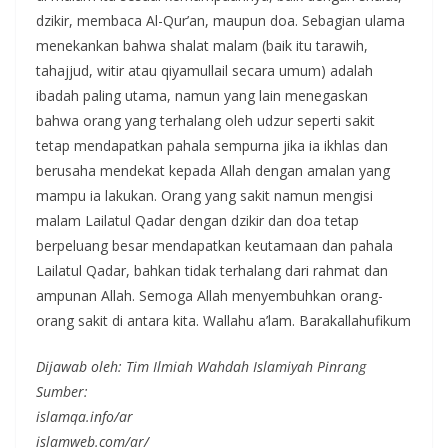
dzikir, membaca Al-Qur’an, maupun doa. Sebagian ulama
menekankan bahwa shalat malam (baik itu tarawih,
tahajjud, witir atau qiyamullail secara umum) adalah
ibadah paling utama, namun yang lain menegaskan
bahwa orang yang terhalang oleh udzur seperti sakit
tetap mendapatkan pahala sempurna jika ia ikhlas dan
berusaha mendekat kepada Allah dengan amalan yang
mampu ia lakukan. Orang yang sakit namun mengisi
malam Lailatul Qadar dengan dzikir dan doa tetap
berpeluang besar mendapatkan keutamaan dan pahala
Lailatul Qadar, bahkan tidak terhalang dari rahmat dan
ampunan Allah. Semoga Allah menyembuhkan orang-
orang sakit di antara kita. Wallahu a’lam. Barakallahufikum
Dijawab oleh: Tim Ilmiah Wahdah Islamiyah Pinrang
Sumber:
islamqa.info/ar
islamweb.com/ar/