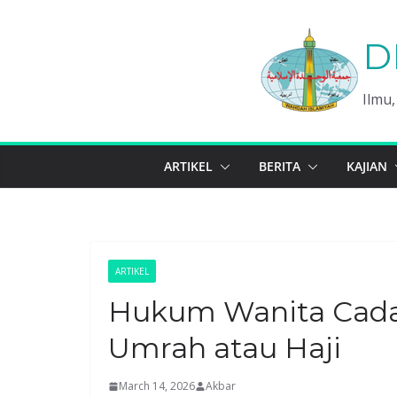
Skip
to
D
content
Ilmu
ARTIKEL
BERITA
KAJIAN
ARTIKEL
Hukum Wanita Cada
Umrah atau Haji
March 14, 2026
Akbar