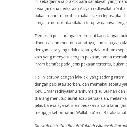
ini sebagaimana praktik para sahabiyah yang menu
sebagaimana perkataan Aisyah radhiyallahu ‘anha 
bukan mahram melihat maka silakan lepas, jika di 
sangat ramai, maka silakan tutup wajahnya dengan
Demikian pula larangan memakai kaos tangan buka
diperintahkan menutup auratnya, dan sebagian ul
dengan cara yang tidak dilarang dalam ihram seper
kain yang menyatu dengan pakaian, tanpa memaka
ihram bersifat pada jenis pakaian tertentu, bukan 
Hal ini serupa dengan laki-laki yang sedang ihram
dengan peci atau sorban, dan memakai sepatu ya
Ibnu Umar radhiyallahu ‘anhuma (HR. Bukhari dan M
dilarang menutup aurat atau berpakaian, melaink
jelas bahwa syariat membedakan antara larangan 
menjaga kehormatan. Wallahu a’lam. Barakallahu
Dijawab oleh: Tim Ilmiah Wahdah Islamiyah Pinran