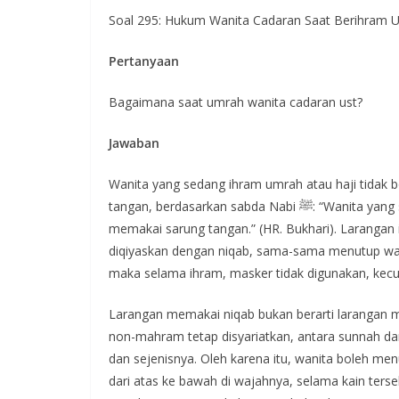
Soal 295: Hukum Wanita Cadaran Saat Berihram U
Pertanyaan
Bagaimana saat umrah wanita cadaran ust?
Jawaban
Wanita yang sedang ihram umrah atau haji tidak 
tangan, berdasarkan sabda Nabi ﷺ: “Wanita yang sedang ihram tidak boleh memakai niqab dan tidak boleh
memakai sarung tangan.” (HR. Bukhari). Laranga
diqiyaskan dengan niqab, sama-sama menutup waj
maka selama ihram, masker tidak digunakan, kecu
Larangan memakai niqab bukan berarti larangan m
non-mahram tetap disyariatkan, antara sunnah da
dan sejenisnya. Oleh karena itu, wanita boleh men
dari atas ke bawah di wajahnya, selama kain terseb