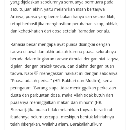
yang dijelaskan sebelumnya semuanya bermuara pada
satu tujuan akhir, yaitu melahirkan insan bertaqwa.
Artinya, puasa yang benar bukan hanya sah secara fikih,
tetapi berhasil jika menghasilkan perubahan sikap, akhlak,
dan kehati-hatian dari dosa setelah Ramadan berlalu.
Rahasia besar mengapa ayat puasa dibingkai dengan
taqwa di awal dan akhir adalah karena puasa seluruhnya
berada dalam lingkaran taqwa: dimulai dengan niat taqwa,
dijalani dengan praktik taqwa, dan diakhiri dengan buah
taqwa. Nabi ﷺ menegaskan hakikat ini dengan sabdanya:
“Puasa adalah perisai” (HR. Bukhari dan Muslim), serta
peringatan: “Barang siapa tidak meninggalkan perkataan
dusta dan perbuatan dosa, maka Allah tidak butuh dari
puasanya meninggalkan makan dan minum” (HR.
Bukhari). Jika puasa tidak melahirkan taqwa, berarti ruh
ibadahnya belum tercapai, meskipun bentuk lahiriahnya
telah dikerjakan. Wallahu a’lam. Barakallahufikum