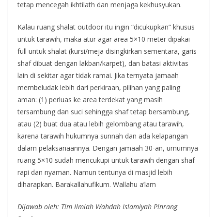
tetap mencegah ikhtilath dan menjaga kekhusyukan.
Kalau ruang shalat outdoor itu ingin “dicukupkan” khusus
untuk tarawih, maka atur agar area 5×10 meter dipakai
full untuk shalat (kursi/meja disingkirkan sementara, garis
shaf dibuat dengan lakban/karpet), dan batasi aktivitas
lain di sekitar agar tidak ramai. Jika ternyata jamaah
membeludak lebih dari perkiraan, pilihan yang paling
aman: (1) perluas ke area terdekat yang masih
tersambung dan suci sehingga shaf tetap bersambung,
atau (2) buat dua atau lebih gelombang atau tarawih,
karena tarawih hukumnya sunnah dan ada kelapangan
dalam pelaksanaannya. Dengan jamaah 30-an, umumnya
ruang 5×10 sudah mencukupi untuk tarawih dengan shaf
rapi dan nyaman. Namun tentunya di masjid lebih
diharapkan. Barakallahufikum. Wallahu a’lam
Dijawab oleh: Tim Ilmiah Wahdah Islamiyah Pinrang