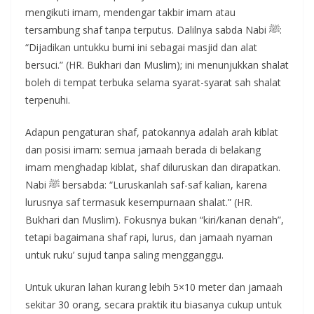
mengikuti imam, mendengar takbir imam atau
tersambung shaf tanpa terputus. Dalilnya sabda Nabi ﷺ:
“Dijadikan untukku bumi ini sebagai masjid dan alat
bersuci.” (HR. Bukhari dan Muslim); ini menunjukkan shalat
boleh di tempat terbuka selama syarat-syarat sah shalat
terpenuhi.
Adapun pengaturan shaf, patokannya adalah arah kiblat
dan posisi imam: semua jamaah berada di belakang
imam menghadap kiblat, shaf diluruskan dan dirapatkan.
Nabi ﷺ bersabda: “Luruskanlah saf-saf kalian, karena
lurusnya saf termasuk kesempurnaan shalat.” (HR.
Bukhari dan Muslim). Fokusnya bukan “kiri/kanan denah”,
tetapi bagaimana shaf rapi, lurus, dan jamaah nyaman
untuk ruku’ sujud tanpa saling mengganggu.
Untuk ukuran lahan kurang lebih 5×10 meter dan jamaah
sekitar 30 orang, secara praktik itu biasanya cukup untuk