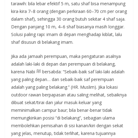
tarawih: bila lebar efektif 5 m, satu shaf bisa menampung
kira-kira 7–8 orang (dengan perkiraan 60–70 cm per orang
dalam shaf), sehingga 30 orang butuh sekitar 4 shaf saja.
Dengan panjang 10 m, 4–6 shaf biasanya masih longgar.
Solusi paling rapi: imam di depan menghadap kiblat, lalu
shaf disusun di belakang imam.
Jika ada jamaah perempuan, maka pengaturan asalnya
adalah laki-laki di depan dan perempuan di belakang,
karena Nabi ﷺ bersabda: “Sebaik-baik saf laki-laki adalah
yang paling depan… dan sebaik-baik saf perempuan
adalah yang paling belakang.” (HR. Muslim). Jika lokasi
outdoor rawan berpapasan atau saling melihat, sebaiknya
dibuat sekat/tirai dan jalur masuk-keluar yang
meminimalkan campur baur; bila benar-benar tidak
memungkinkan posisi “di belakang”, sebagian ulama
membolehkan pemisahan di sisi kanan/kiri dengan sekat
yang jelas, menutup, tidak terlihat, karena tujuannya