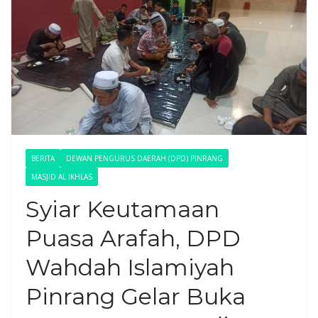
BERITA
DEWAN PENGURUS DAERAH (DPD) PINRANG
MASJID AL IKHLAS
Syiar Keutamaan
Puasa Arafah, DPD
Wahdah Islamiyah
Pinrang Gelar Buka