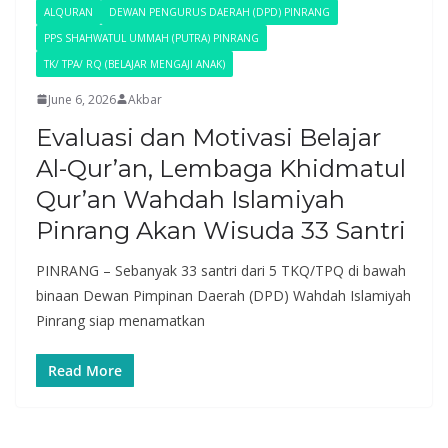
ALQURAN
DEWAN PENGURUS DAERAH (DPD) PINRANG
PPS SHAHWATUL UMMAH (PUTRA) PINRANG
TK/ TPA/ RQ (BELAJAR MENGAJI ANAK)
June 6, 2026
Akbar
Evaluasi dan Motivasi Belajar
Al-Qur’an, Lembaga Khidmatul
Qur’an Wahdah Islamiyah
Pinrang Akan Wisuda 33 Santri
PINRANG – Sebanyak 33 santri dari 5 TKQ/TPQ di bawah
binaan Dewan Pimpinan Daerah (DPD) Wahdah Islamiyah
Pinrang siap menamatkan
Read More