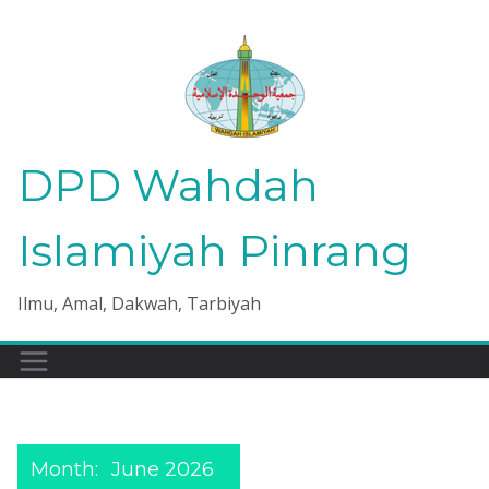
Skip
to
content
DPD Wahdah
Islamiyah Pinrang
Ilmu, Amal, Dakwah, Tarbiyah
Month:
June 2026