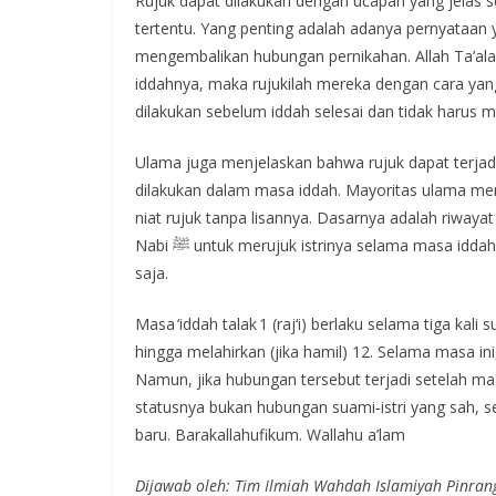
Rujuk dapat dilakukan dengan ucapan yang jelas 
tertentu. Yang penting adalah adanya pernyataan
mengembalikan hubungan pernikahan. Allah Ta’ala 
iddahnya, maka rujukilah mereka dengan cara yang 
dilakukan sebelum iddah selesai dan tidak harus me
Ulama juga menjelaskan bahwa rujuk dapat terjadi 
dilakukan dalam masa iddah. Mayoritas ulama me
niat rujuk tanpa lisannya. Dasarnya adalah riwaya
Nabi ﷺ untuk merujuk istrinya selama masa iddah, yang dipahami ulama bahwa rujuk tidak terbatas pada ucapan
saja.
Masa ‘iddah talak 1 (raj‘i) berlaku selama tiga kali 
hingga melahirkan (jika hamil) 12. Selama masa in
Namun, jika hubungan tersebut terjadi setelah ma
statusnya bukan hubungan suami‑istri yang sah, 
baru. Barakallahufikum. Wallahu a’lam
Dijawab oleh: Tim Ilmiah Wahdah Islamiyah Pinran