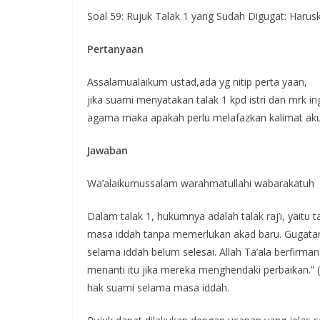
Soal 59: Rujuk Talak 1 yang Sudah Digugat: Haru
Pertanyaan
Assalamualaikum ustad,ada yg nitip perta yaan,
jika suami menyatakan talak 1 kpd istri dan mrk in
agama maka apakah perlu melafazkan kalimat aku
Jawaban
Wa’alaikumussalam warahmatullahi wabarakatuh
Dalam talak 1, hukumnya adalah talak raj’i, yait
masa iddah tanpa memerlukan akad baru. Gugatan
selama iddah belum selesai. Allah Ta’ala berfirm
menanti itu jika mereka menghendaki perbaikan.” 
hak suami selama masa iddah.