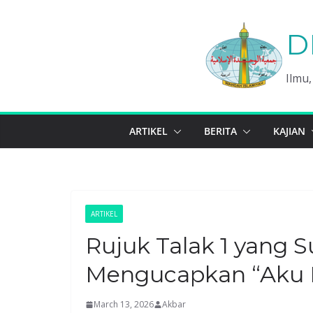
Skip
to
D
content
Ilmu
ARTIKEL
BERITA
KAJIAN
ARTIKEL
Rujuk Talak 1 yang 
Mengucapkan “Aku I
March 13, 2026
Akbar