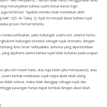
seperti “Aku merujukmu”, namun tidak harus menggunakan lafaz
 yang menunjukkan bahwa suami benar‑benar ingin
juga berfirman: “Apabila mereka telah mendekati akhir
baik.” (QS. At-Talaq: 2). Ayat ini menjadi dasar bahwa rujuk
lalui proses formal tertentu.
melalui perbuatan, yaitu hubungan suami‑istri, selama hal itu
nghukumi hubungan tersebut sebagai rujuk otomatis, dengan
t tentang Ibnu Umar radhiyallahu ‘anhuma yang diperintahkan
suci (jika istri masih haid), atau tiga bulan (jika menopause), atau
i, suami berhak melakukan rujuk tanpa akad nikah ulang.
sa iddah selesai, maka tidak dianggap sebagai rujuk dan
sehingga pasangan hanya dapat kembali dengan akad nikah
g