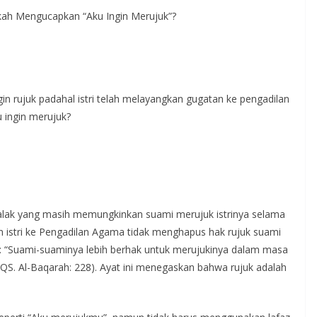
skah Mengucapkan “Aku Ingin Merujuk”?
gin rujuk padahal istri telah melayangkan gugatan ke pengadilan
 ingin merujuk?
u talak yang masih memungkinkan suami merujuk istrinya selama
 istri ke Pengadilan Agama tidak menghapus hak rujuk suami
an: “Suami-suaminya lebih berhak untuk merujukinya dalam masa
(QS. Al-Baqarah: 228). Ayat ini menegaskan bahwa rujuk adalah