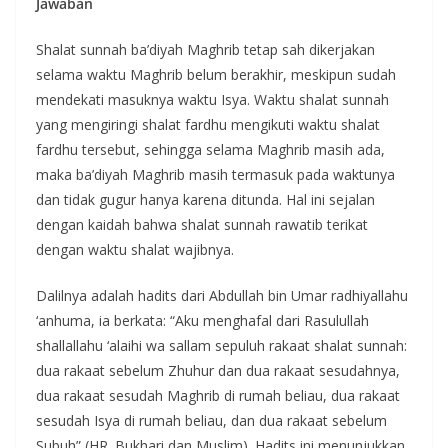
Jawaban
Shalat sunnah ba’diyah Maghrib tetap sah dikerjakan
selama waktu Maghrib belum berakhir, meskipun sudah
mendekati masuknya waktu Isya. Waktu shalat sunnah
yang mengiringi shalat fardhu mengikuti waktu shalat
fardhu tersebut, sehingga selama Maghrib masih ada,
maka ba’diyah Maghrib masih termasuk pada waktunya
dan tidak gugur hanya karena ditunda. Hal ini sejalan
dengan kaidah bahwa shalat sunnah rawatib terikat
dengan waktu shalat wajibnya.
Dalilnya adalah hadits dari Abdullah bin Umar radhiyallahu
‘anhuma, ia berkata: “Aku menghafal dari Rasulullah
shallallahu ‘alaihi wa sallam sepuluh rakaat shalat sunnah:
dua rakaat sebelum Zhuhur dan dua rakaat sesudahnya,
dua rakaat sesudah Maghrib di rumah beliau, dua rakaat
sesudah Isya di rumah beliau, dan dua rakaat sebelum
Subuh” (HR. Bukhari dan Muslim). Hadits ini menunjukkan