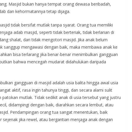
yang. Masjid bukan hanya tempat orang dewasa beribadah,
dab dan kehormatannya tetap dijaga.
d tidak bersifat mutlak tanpa syarat. Orang tua memiliki
ga adab masjid, seperti tidak berteriak, tidak berlarian di
ng shalat, dan tidak mengotori masjid. Jika anak belum
dak sanggup mengawasi dengan baik, maka membawa anak ke
 bahkan bisa terlarang jika benar-benar menimbulkan gangguan
yebutkan bahwa mencegah mudarat didahulukan daripada
ulkan gangguan di masjid adalah usia balita hingga awal usia
ngat aktif, rasa ingin tahunya tinggi, dan secara alami sulit
atokan mutlak. Tidak sedikit anak di usia tersebut yang justru
kecil, didampingi dengan baik, diarahkan secara lembut, atau
sjid. Pendampingan orang tua sangat menentukan, baik
r sejenak jika rewel, atau bergantian menjaga anak dengan