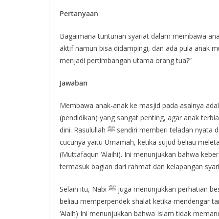
Pertanyaan
Bagaimana tuntunan syariat dalam membawa anak-
aktif namun bisa didampingi, dan ada pula anak m
menjadi pertimbangan utama orang tua?”
Jawaban
Membawa anak-anak ke masjid pada asalnya adala
(pendidikan) yang sangat penting, agar anak terb
dini. Rasulullah ﷺ sendiri memberi teladan nyata dalam hal ini. Beliau pernah shalat sambil menggendong
cucunya yaitu Umamah, ketika sujud beliau melet
(Muttafaqun ‘Alaihi). Ini menunjukkan bahwa kebe
termasuk bagian dari rahmat dan kelapangan syari
Selain itu, Nabi ﷺ juga menunjukkan perhatian besar terhadap kondisi anak-anak di masjid. Dalam sebuah hadits,
beliau memperpendek shalat ketika mendengar ta
‘Alaih) Ini menunjukkan bahwa Islam tidak meman