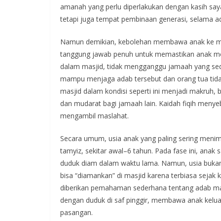
amanah yang perlu diperlakukan dengan kasih sa
tetapi juga tempat pembinaan generasi, selama a
Namun demikian, kebolehan membawa anak ke masji
tanggung jawab penuh untuk memastikan anak menja
dalam masjid, tidak mengganggu jamaah yang seda
mampu menjaga adab tersebut dan orang tua ti
masjid dalam kondisi seperti ini menjadi makruh,
dan mudarat bagi jamaah lain. Kaidah fiqih men
mengambil maslahat.
Secara umum, usia anak yang paling sering menimb
tamyiz, sekitar awal–6 tahun. Pada fase ini, anak sa
duduk diam dalam waktu lama. Namun, usia bukan p
bisa “diamankan” di masjid karena terbiasa sejak 
diberikan pemahaman sederhana tentang adab ma
dengan duduk di saf pinggir, membawa anak kelua
pasangan.