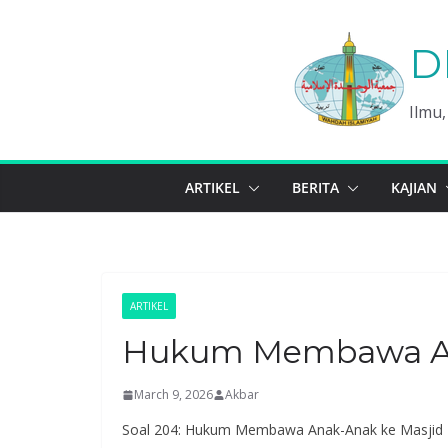
Skip
to
D
content
Ilmu
ARTIKEL
BERITA
KAJIAN
ARTIKEL
Hukum Membawa An
March 9, 2026
Akbar
Soal 204: Hukum Membawa Anak-Anak ke Masjid