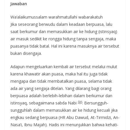
Jawaban
Wa’alaikumussalam warahmatullahi wabarakatuh
Jika seseorang berwudu dalam keadaan berpuasa, lalu
saat berkumur dan memasukkan air ke hidung (istinsyaq)
air masuk sedikit ke rongga hidung tanpa sengaja, maka
puasanya tidak batal. Hal ini karena masuknya air tersebut
bukan disengaja.
Adapun mengeluarkan kembali air tersebut melalui mulut
karena khawatir akan puasa, maka hal itu juga tidak
mengapa dan tidak membatalkan puasa, selama tidak
ada air yang sengaja ditelan. Yang dilarang bagi orang
berpuasa adalah berlebih-lebihan dalam berkumur dan
istinsyaq, sebagaimana sabda Nabi ﷺ: Bersungguh-
sungguhlah dalam memasukkan air ke hidung kecuali jika
engkau sedang berpuasa (HR Abu Dawud, At-Tirmidzi, An-
Nasa’i, Ibnu Majah). Hadis ini menunjukkan bahwa kehati-