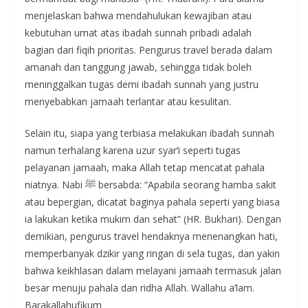
menjelaskan bahwa mendahulukan kewajiban atau
kebutuhan umat atas ibadah sunnah pribadi adalah
bagian dari fiqih prioritas. Pengurus travel berada dalam
amanah dan tanggung jawab, sehingga tidak boleh
meninggalkan tugas demi ibadah sunnah yang justru
menyebabkan jamaah terlantar atau kesulitan.
Selain itu, siapa yang terbiasa melakukan ibadah sunnah
namun terhalang karena uzur syar‘i seperti tugas
pelayanan jamaah, maka Allah tetap mencatat pahala
niatnya. Nabi ﷺ bersabda: “Apabila seorang hamba sakit
atau bepergian, dicatat baginya pahala seperti yang biasa
ia lakukan ketika mukim dan sehat” (HR. Bukhari). Dengan
demikian, pengurus travel hendaknya menenangkan hati,
memperbanyak dzikir yang ringan di sela tugas, dan yakin
bahwa keikhlasan dalam melayani jamaah termasuk jalan
besar menuju pahala dan ridha Allah. Wallahu a’lam.
Barakallahufikum