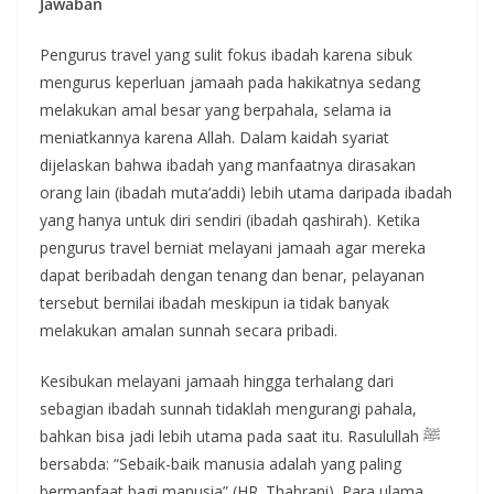
Jawaban
Pengurus travel yang sulit fokus ibadah karena sibuk
mengurus keperluan jamaah pada hakikatnya sedang
melakukan amal besar yang berpahala, selama ia
meniatkannya karena Allah. Dalam kaidah syariat
dijelaskan bahwa ibadah yang manfaatnya dirasakan
orang lain (ibadah muta‘addi) lebih utama daripada ibadah
yang hanya untuk diri sendiri (ibadah qashirah). Ketika
pengurus travel berniat melayani jamaah agar mereka
dapat beribadah dengan tenang dan benar, pelayanan
tersebut bernilai ibadah meskipun ia tidak banyak
melakukan amalan sunnah secara pribadi.
Kesibukan melayani jamaah hingga terhalang dari
sebagian ibadah sunnah tidaklah mengurangi pahala,
bahkan bisa jadi lebih utama pada saat itu. Rasulullah ﷺ
bersabda: “Sebaik-baik manusia adalah yang paling
bermanfaat bagi manusia” (HR. Thabrani). Para ulama