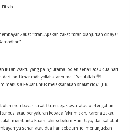
 Fitrah
embayar Zakat fitrah..Apakah zakat fitrah dianjurkan dibayar
n Ramadhan?
dan itulah waktu yang paling utama, boleh sehari atau dua hari
 dari Ibn ‘Umar radhiyallahu ‘anhuma: “Rasulullah ﷺ
m manusia keluar untuk melaksanakan shalat (‘Id).” (HR.
oleh membayar zakat fitrah sejak awal atau pertengahan
istribusi atau penyaluran kepada fakir miskin. Karena zakat
adalah membantu kaum fakir sebelum Hari Raya, dan sahabat
embayarnya sehari atau dua hari sebelum ‘Id, menunjukkan