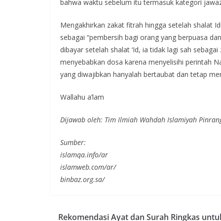
bahwa waktu sebelum itu termasuk kategori jawaz
Mengakhirkan zakat fitrah hingga setelah shalat Idu
sebagai “pembersih bagi orang yang berpuasa dan
dibayar setelah shalat ‘Id, ia tidak lagi sah seba
menyebabkan dosa karena menyelisihi perintah Nabi ﷺ untuk menunaikannya, namun tidak ada kaffarah k
yang diwajibkan hanyalah bertaubat dan tetap men
Wallahu a’lam
Dijawab oleh: Tim Ilmiah Wahdah Islamiyah Pinran
Sumber:
islamqa.info/ar
islamweb.com/ar/
binbaz.org.sa/
Rekomendasi Ayat dan Surah Ringkas untu