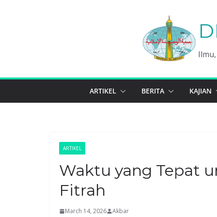
Skip
to
D
content
Ilmu
ARTIKEL
BERITA
KAJIAN
ARTIKEL
Waktu yang Tepat 
Fitrah
March 14, 2026
Akbar