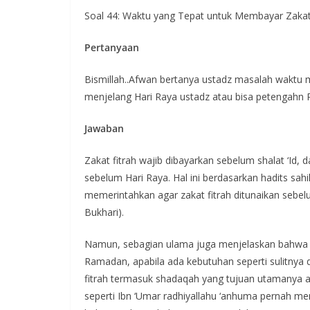
Soal 44: Waktu yang Tepat untuk Membayar Zakat
Pertanyaan
Bismillah..Afwan bertanya ustadz masalah waktu m
menjelang Hari Raya ustadz atau bisa petengah
Jawaban
Zakat fitrah wajib dibayarkan sebelum shalat ‘Id, 
sebelum Hari Raya. Hal ini berdasarkan hadits sahih
memerintahkan agar zakat fitrah ditunaikan sebelu
Bukhari).
Namun, sebagian ulama juga menjelaskan bahwa b
Ramadan, apabila ada kebutuhan seperti sulitnya d
fitrah termasuk shadaqah yang tujuan utamanya 
seperti Ibn ‘Umar radhiyallahu ‘anhuma pernah m