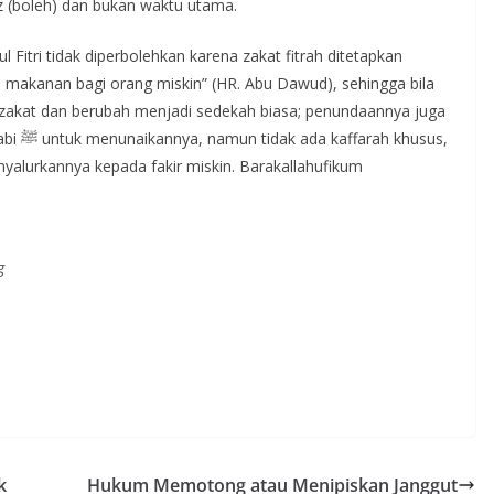
 (boleh) dan bukan waktu utama.
l Fitri tidak diperbolehkan karena zakat fitrah ditetapkan
 makanan bagi orang miskin” (HR. Abu Dawud), sehingga bila
gai zakat dan berubah menjadi sedekah biasa; penundaannya juga
husus,
yalurkannya kepada fakir miskin. Barakallahufikum
g
k
Hukum Memotong atau Menipiskan Janggut