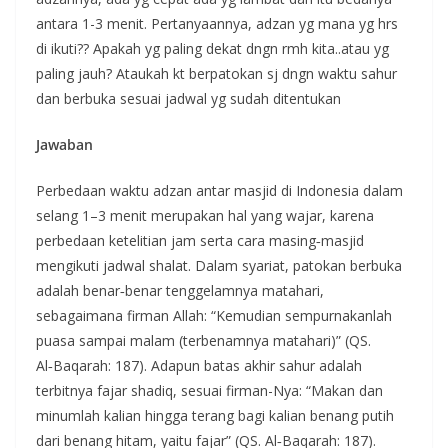
antara 1-3 menit. Pertanyaannya, adzan yg mana yg hrs
di ikuti?? Apakah yg paling dekat dngn rmh kita..atau yg
paling jauh? Ataukah kt berpatokan sj dngn waktu sahur
dan berbuka sesuai jadwal yg sudah ditentukan
Jawaban
Perbedaan waktu adzan antar masjid di Indonesia dalam
selang 1–3 menit merupakan hal yang wajar, karena
perbedaan ketelitian jam serta cara masing‑masjid
mengikuti jadwal shalat. Dalam syariat, patokan berbuka
adalah benar‑benar tenggelamnya matahari,
sebagaimana firman Allah: “Kemudian sempurnakanlah
puasa sampai malam (terbenamnya matahari)” (QS.
Al‑Baqarah: 187). Adapun batas akhir sahur adalah
terbitnya fajar shadiq, sesuai firman-Nya: “Makan dan
minumlah kalian hingga terang bagi kalian benang putih
dari benang hitam, yaitu fajar” (QS. Al‑Baqarah: 187).