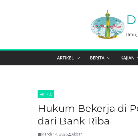
Skip
to
D
content
Ilmu
ARTIKEL
BERITA
KAJIAN
ARTIKEL
Hukum Bekerja di P
dari Bank Riba
March 14, 2026
Akbar