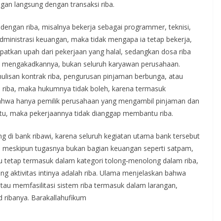
gan langsung dengan transaksi riba.
 dengan riba, misalnya bekerja sebagai programmer, teknisi,
administrasi keuangan, maka tidak mengapa ia tetap bekerja,
patkan upah dari pekerjaan yang halal, sedangkan dosa riba
n mengakadkannya, bukan seluruh karyawan perusahaan.
lisan kontrak riba, pengurusan pinjaman berbunga, atau
 riba, maka hukumnya tidak boleh, karena termasuk
bahwa hanya pemilik perusahaan yang mengambil pinjaman dan
s itu, maka pekerjaannya tidak dianggap membantu riba.
 di bank ribawi, karena seluruh kegiatan utama bank tersebut
a meskipun tugasnya bukan bagian keuangan seperti satpam,
itu tetap termasuk dalam kategori tolong‑menolong dalam riba,
 aktivitas intinya adalah riba. Ulama menjelaskan bahwa
au memfasilitasi sistem riba termasuk dalam larangan,
 ribanya. Barakallahufikum