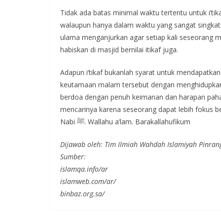
Tidak ada batas minimal waktu tertentu untuk i’tik
walaupun hanya dalam waktu yang sangat singkat, m
ulama menganjurkan agar setiap kali seseorang mas
habiskan di masjid bernilai itikaf juga.
Adapun i’tikaf bukanlah syarat untuk mendapatkan
keutamaan malam tersebut dengan menghidupkanny
berdoa dengan penuh keimanan dan harapan pahal
mencarinya karena seseorang dapat lebih fokus b
Nabi ﷺ. Wallahu a’lam. Barakallahufikum
Dijawab oleh: Tim Ilmiah Wahdah Islamiyah Pinran
Sumber:
islamqa.info/ar
islamweb.com/ar/
binbaz.org.sa/