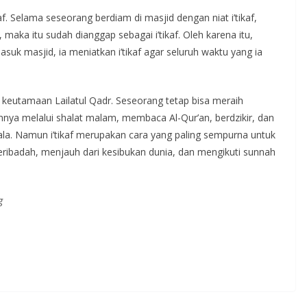
af. Selama seseorang berdiam di masjid dengan niat i’tikaf,
aka itu sudah dianggap sebagai i’tikaf. Oleh karena itu,
uk masjid, ia meniatkan i’tikaf agar seluruh waktu yang ia
 keutamaan Lailatul Qadr. Seseorang tetap bisa meraih
a melalui shalat malam, membaca Al-Qur’an, berdzikir, dan
a. Namun i’tikaf merupakan cara yang paling sempurna untuk
eribadah, menjauh dari kesibukan dunia, dan mengikuti sunnah
g