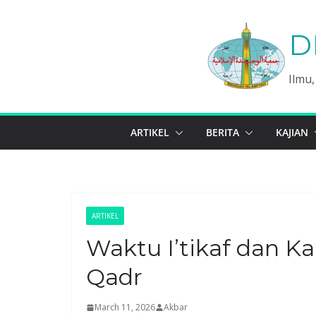
Skip
to
D
content
Ilmu
ARTIKEL
BERITA
KAJIAN
ARTIKEL
Waktu I’tikaf dan Ka
Qadr
March 11, 2026
Akbar