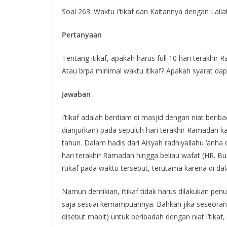
Soal 263: Waktu I’tikaf dan Kaitannya dengan Laila
Pertanyaan
Tentang itikaf, apakah harus full 10 hari terakhir
Atau brpa minimal waktu itikaf? Apakah syarat dap
Jawaban
I’tikaf adalah berdiam di masjid dengan niat ber
dianjurkan) pada sepuluh hari terakhir Ramadan karena itul
tahun. Dalam hadis dari Aisyah radhiyallahu ‘anha disebutkan bahwa Nabi ﷺ
hari terakhir Ramadan hingga beliau wafat (HR. B
i’tikaf pada waktu tersebut, terutama karena di d
Namun demikian, i’tikaf tidak harus dilakukan penu
saja sesuai kemampuannya. Bahkan jika seseoran
disebut mabit) untuk beribadah dengan niat i’tikaf,