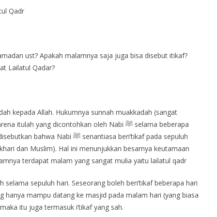
tul Qadr
 Ramadan ust? Apakah malamnya saja juga bisa disebut itikaf?
at Lailatul Qadar?
ibadah kepada Allah. Hukumnya sunnah muakkadah (sangat
ah yang dicontohkan oleh Nabi ﷺ selama beberapa
 senantiasa beri’tikaf pada sepuluh
ukhari dan Muslim). Hal ini menunjukkan besarnya keutamaan
alamnya terdapat malam yang sangat mulia yaitu lailatul qadr
h selama sepuluh hari. Seseorang boleh beri’tikaf beberapa hari
g hanya mampu datang ke masjid pada malam hari (yang biasa
 maka itu juga termasuk i’tikaf yang sah.