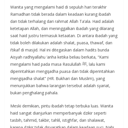
Wanita yang mengalami haid di sepuluh hari terakhir
Ramadhan tidak berada dalam keadaan kurang ibadah
dan tidak terhalang dari rahmat Allah Ta’ala. Haid adalah
ketetapan Allah, dan meninggalkan ibadah yang dilarang
saat haid justru termasuk ketaatan. Di antara ibadah yang
tidak boleh dilakukan adalah shalat, puasa, thawaf, dan
i’tikaf di masjid. Hal ini ditegaskan dalam hadits bunda
Aisyah radhiyallahu ‘anha ketika beliau berkata, “Kami
mengalami haid pada masa Rasulullah ﷺ, lalu kami
diperintahkan mengqadha puasa dan tidak diperintahkan
mengqadha shalat” (HR. Bukhari dan Muslim), yang
menunjukkan bahwa larangan tersebut adalah syariat,
bukan penghalang pahala.
Meski demikian, pintu ibadah tetap terbuka luas. Wanita
haid sangat dianjurkan memperbanyak dzikir seperti
tasbih, tahmid, takbir, tahlil, istighfar, dan shalawat,
karena dzikir tidak disyaratkan dalam keadaan suci. Nabi