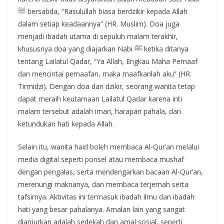
ﷺ bersabda, “Rasulullah biasa berdzikir kepada Allah
dalam setiap keadaannya” (HR. Muslim). Doa juga
menjadi ibadah utama di sepuluh malam terakhir,
khususnya doa yang diajarkan Nabi ﷺ ketika ditanya
tentang Lailatul Qadar, “Ya Allah, Engkau Maha Pemaaf
dan mencintai pemaafan, maka maafkanlah aku” (HR.
Tirmidzi). Dengan doa dan dzikir, seorang wanita tetap
dapat meraih keutamaan Lailatul Qadar karena inti
malam tersebut adalah iman, harapan pahala, dan
ketundukan hati kepada Allah.
Selain itu, wanita haid boleh membaca Al-Qur’an melalui
media digital seperti ponsel atau membaca mushaf
dengan pengalas, serta mendengarkan bacaan Al-Qur’an,
merenungi maknanya, dan membaca terjemah serta
tafsirnya. Aktivitas ini termasuk ibadah ilmu dan ibadah
hati yang besar pahalanya. Amalan lain yang sangat
dianjurkan adalah sedekah dan amal sosial, seperti