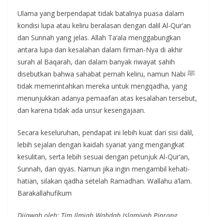
Ulama yang berpendapat tidak batalnya puasa dalam
kondisi lupa atau keliru beralasan dengan dalil Al-Qur’an
dan Sunnah yang jelas. Allah Ta‘ala menggabungkan
antara lupa dan kesalahan dalam firman-Nya di akhir
surah al Baqarah, dan dalam banyak riwayat sahih
disebutkan bahwa sahabat pernah keliru, namun Nabi ﷺ
tidak memerintahkan mereka untuk mengqadha, yang
menunjukkan adanya pemaafan atas kesalahan tersebut,
dan karena tidak ada unsur kesengajaan.
Secara keseluruhan, pendapat ini lebih kuat dari sisi dalil,
lebih sejalan dengan kaidah syariat yang mengangkat
kesulitan, serta lebih sesuai dengan petunjuk Al-Qur’an,
Sunnah, dan qiyas. Namun jika ingin mengambil kehati-
hatian, silakan qadha setelah Ramadhan. Wallahu a’lam.
Barakallahufikum
Dijawab oleh: Tim Ilmiah Wahdah Islamiyah Pinrang