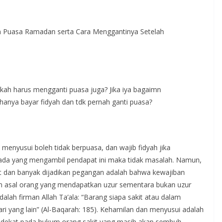
n Puasa Ramadan serta Cara Menggantinya Setelah
ah harus mengganti puasa juga? Jika iya bagaimn
hanya bayar fidyah dan tdk pernah ganti puasa?
enyusui boleh tidak berpuasa, dan wajib fidyah jika
a ada yang mengambil pendapat ini maka tidak masalah. Namun,
at dan banyak dijadikan pegangan adalah bahwa kewajiban
m asal orang yang mendapatkan uzur sementara bukan uzur
dalah firman Allah Ta’ala: “Barang siapa sakit atau dalam
ri yang lain” (Al-Baqarah: 185). Kehamilan dan menyusui adalah
ih dekat pada hukum orang sakit yang masih akan sembuh,