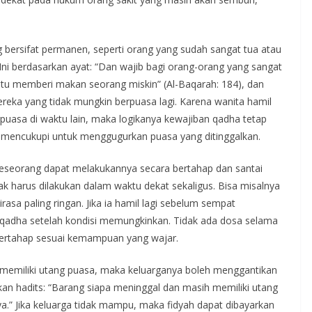
g bersifat permanen, seperti orang yang sudah sangat tua atau
Ini berdasarkan ayat: “Dan wajib bagi orang-orang yang sangat
tu memberi makan seorang miskin” (Al-Baqarah: 184), dan
reka yang tidak mungkin berpuasa lagi. Karena wanita hamil
uasa di waktu lain, maka logikanya kewajiban qadha tetap
 mencukupi untuk menggugurkan puasa yang ditinggalkan.
seseorang dapat melakukannya secara bertahap dan santai
k harus dilakukan dalam waktu dekat sekaligus. Bisa misalnya
irasa paling ringan. Jika ia hamil lagi sebelum sempat
 qadha setelah kondisi memungkinkan. Tidak ada dosa selama
bertahap sesuai kemampuan yang wajar.
 memiliki utang puasa, maka keluarganya boleh menggantikan
n hadits: “Barang siapa meninggal dan masih memiliki utang
.” Jika keluarga tidak mampu, maka fidyah dapat dibayarkan