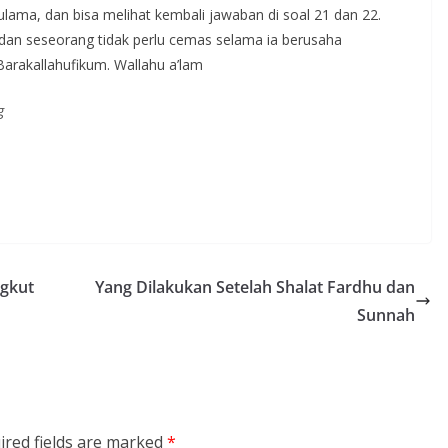
ulama, dan bisa melihat kembali jawaban di soal 21 dan 22.
 dan seseorang tidak perlu cemas selama ia berusaha
arakallahufikum. Wallahu a’lam
g
ngkut
Yang Dilakukan Setelah Shalat Fardhu dan
Sunnah
ired fields are marked
*