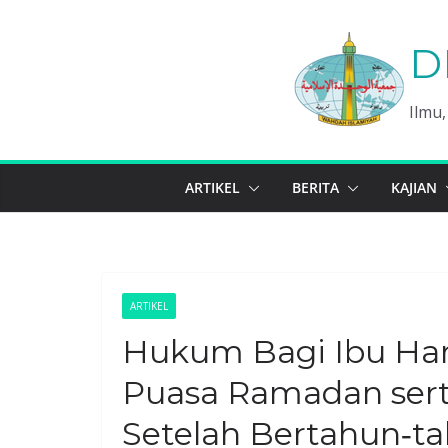
Skip
to
D
content
Ilmu
ARTIKEL
BERITA
KAJIAN
ARTIKEL
Hukum Bagi Ibu Ha
Puasa Ramadan sert
Setelah Bertahun‑t