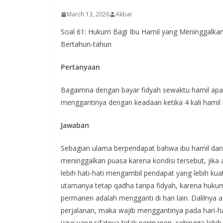
March 13, 2026
Akbar
Soal 61: Hukum Bagi Ibu Hamil yang Meninggalka
Bertahun‑tahun
Pertanyaan
Bagaimna dengan bayar fidyah sewaktu hamil apak
menggantinya dengan keadaan ketika 4 kali hamil 
Jawaban
Sebagian ulama berpendapat bahwa ibu hamil dan m
meninggalkan puasa karena kondisi tersebut, jik
lebih hati-hati mengambil pendapat yang lebih ku
utamanya tetap qadha tanpa fidyah, karena huku
permanen adalah mengganti di hari lain. Dalilnya a
perjalanan, maka wajib menggantinya pada hari-ha
uzur yang sifatnya tidak permanen, sehingga leb