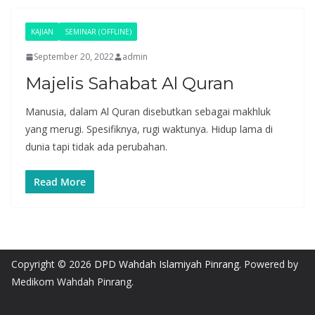
KAJIAN
SEMINAR (OFFLINE)
September 20, 2022
admin
Majelis Sahabat Al Quran
Manusia, dalam Al Quran disebutkan sebagai makhluk
yang merugi. Spesifiknya, rugi waktunya. Hidup lama di
dunia tapi tidak ada perubahan.
Read More
Copyright © 2026
DPD Wahdah Islamiyah Pinrang
. Powered by
Medikom Wahdah Pinrang.