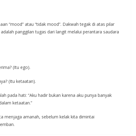
aan “mood” atau “tidak mood”. Dakwah tegak di atas pilar
adalah panggilan tugas dari langit melalui perantara saudara
rima? (Itu ego).
a? (Itu ketaatan).
anlah pada hati: “Aku hadir bukan karena aku punya banyak
 dalam ketaatan.”
ta menjaga amanah, sebelum kelak kita dimintai
 emban.