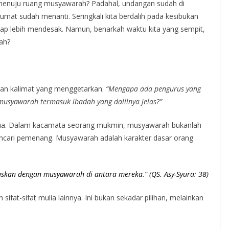
t menuju ruang musyawarah? Padahal, undangan sudah di
umat sudah menanti. Seringkali kita berdalih pada kesibukan
ap lebih mendesak. Namun, benarkah waktu kita yang sempit,
ah?
gan kalimat yang menggetarkan:
“Mengapa ada pengurus yang
syawarah termasuk ibadah yang dalilnya jelas?”
emua. Dalam kacamata seorang mukmin, musyawarah bukanlah
mencari pemenang. Musyawarah adalah karakter dasar orang
uskan dengan musyawarah di antara mereka.” (QS. Asy-Syura: 38)
fat-sifat mulia lainnya. Ini bukan sekadar pilihan, melainkan