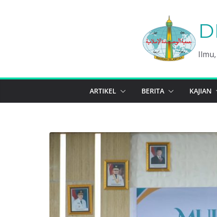
Skip
to
D
content
Ilmu
ARTIKEL
BERITA
KAJIAN