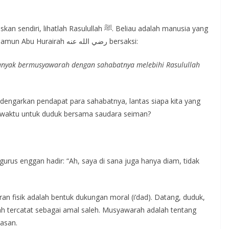
ah Rasulullah ﷺ. Beliau adalah manusia yang
menerima wahyu, dibimbing langsung oleh Allah, namun Abu Hurairah رضي الله عنه bersaksi:
banyak bermusyawarah dengan sahabatnya melebihi Rasulullah
ndengarkan pendapat para sahabatnya, lantas siapa kita yang
 waktu untuk duduk bersama saudara seiman?
rus enggan hadir: “Ah, saya di sana juga hanya diam, tidak
ran fisik adalah bentuk dukungan moral (i’dad). Datang, duduk,
 tercatat sebagai amal saleh. Musyawarah adalah tentang
asan.