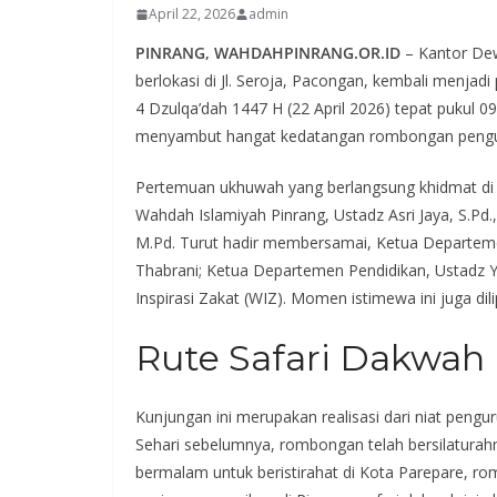
April 22, 2026
admin
PINRANG, WAHDAHPINRANG.OR.ID
– Kantor De
berlokasi di Jl. Seroja, Pacongan, kembali menjadi
4 Dzulqa’dah 1447 H (22 April 2026) tepat pukul 
menyambut hangat kedatangan rombongan pengur
Pertemuan ukhuwah yang berlangsung khidmat di 
Wahdah Islamiyah Pinrang, Ustadz Asri Jaya, S.Pd.,
M.Pd. Turut hadir membersamai, Ketua Departe
Thabrani; Ketua Departemen Pendidikan, Ustadz Y
Inspirasi Zakat (WIZ). Momen istimewa ini juga d
Rute Safari Dakwah
Kunjungan ini merupakan realisasi dari niat pengu
Sehari sebelumnya, rombongan telah bersilatura
bermalam untuk beristirahat di Kota Parepare, rom