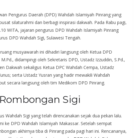
wan Pengurus Daerah (DPD) Wahdah Islamiyah Pinrang yang
 pusat silaturahmi dan berbagi inspirasi dakwah. Pada Rabu pagi,
09.10 WITA, jajaran pengurus DPD Wahdah Islamiyah Pinrang
us DPD Wahdah Sigi, Sulawesi Tengah.
ruang musyawarah ini dihadiri langsung oleh Ketua DPD
 M.Pd., didampingi oleh Sekretaris DPD, Ustadz Izzuddin, S.Pd.,
men Dakwah sekaligus Ketua DPC Wahdah Cempa, Ustadz
unus; serta Ustadz Yusran yang hadir mewakili Wahdah
iliput secara langsung oleh tim Medikom DPD Pinrang.
 Rombongan Sigi
rus Wahdah Sigi yang telah direncanakan sejak dua pekan lalu.
hmi ke DPD Wahdah Islamiyah Makassar. Setelah sempat
bongan akhirnya tiba di Pinrang pada pagi hari ini. Rencananya,