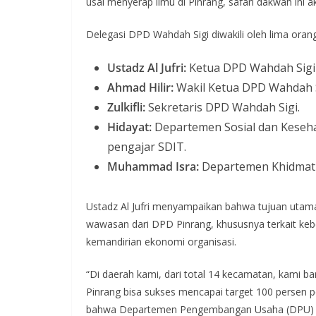
usai menyerap ilmu di Pinrang, safari dakwah ini
Delegasi DPD Wahdah Sigi diwakili oleh lima orang 
Ustadz Al Jufri:
Ketua DPD Wahdah Sigi 
Ahmad Hilir:
Wakil Ketua DPD Wahdah Si
Zulkifli:
Sekretaris DPD Wahdah Sigi.
Hidayat:
Departemen Sosial dan Keseha
pengajar SDIT.
Muhammad Isra:
Departemen Khidmatul 
Ustadz Al Jufri menyampaikan bahwa tujuan utama
wawasan dari DPD Pinrang, khususnya terkait keb
kemandirian ekonomi organisasi.
“Di daerah kami, dari total 14 kecamatan, kami b
Pinrang bisa sukses mencapai target 100 persen 
bahwa Departemen Pengembangan Usaha (DPU) di 