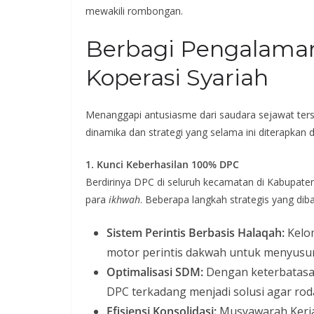
mewakili rombongan.
Berbagi Pengalaman
Koperasi Syariah
Menanggapi antusiasme dari saudara sejawat ter
dinamika dan strategi yang selama ini diterapkan 
1. Kunci Keberhasilan 100% DPC
Berdirinya DPC di seluruh kecamatan di Kabupate
para
ikhwah
. Beberapa langkah strategis yang diba
Sistem Perintis Berbasis Halaqah:
Kelom
motor perintis dakwah untuk menyusu
Optimalisasi SDM:
Dengan keterbatasa
DPC terkadang menjadi solusi agar rod
Efisiensi Konsolidasi:
Musyawarah Kerja 