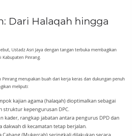
: Dari Halaqah hingga
sebut, Ustadz Asri Jaya dengan tangan terbuka membagikan
di Kabupaten Pinrang.
n Pinrang merupakan buah dari kerja keras dan dukungan penuh
gikan meliputi:
pok kajian agama (halaqah) dioptimalkan sebagai
n struktur kepengurusan DPC.
n kader, rangkap jabatan antara pengurus DPD dan
a dakwah di kecamatan tetap berjalan.
Cabang (Mukercab) seringkali dilakukan secara