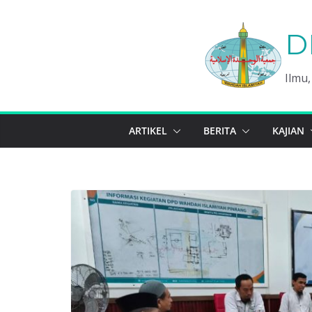
Skip
to
D
content
Ilmu
ARTIKEL
BERITA
KAJIAN