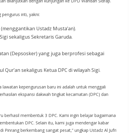
 akan dilanjutkan dengan kunjungan ke DPD Wahdah Sidrap.
pengurus inti, yakni:
(menggantikan Ustadz Musta’an).
gi sekaligus Sekretaris Garuda.
tan (Depsosker) yang juga berprofesi sebagai
Qur’an sekaligus Ketua DPC di wilayah Sigi.
 lawatan kepengurusan baru ini adalah untuk menggali
erhasilan ekspansi dakwah tingkat kecamatan (DPC) dan
aru berhasil membentuk 3 DPC. Kami ingin belajar bagaimana
pembentukan DPC. Selain itu, kami juga mendengar kabar
Pinrang berkembang sangat pesat,” ungkap Ustadz Al Jufri