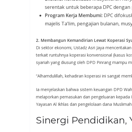
serentak untuk beberapa DPC dengan 
Program Kerja Membumi:
DPC difokusk
majelis Ta’lim, pengajian bulanan, mu
2. Membangun Kemandirian Lewat Koperasi Sy
Di sektor ekonomi, Ustadz Asri Jaya menceritaka
terkait runtuhnya koperasi konvensional (kasus kospin, dll). 
syariah yang diusung oleh DPD Pinrang mampu m
“Alhamdulillah, kehadiran koperasi ini sangat me
Ia menjelaskan bahwa sistem keuangan DPD Wahdah
melaporkan pemasukan dan pengeluaran kepada B
Yayasan Al Ikhlas dan pengelolaan dana Muslimah
Sinergi Pendidikan,