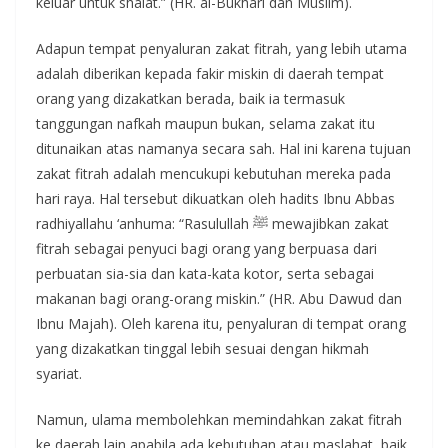
keluar untuk shalat.” (HR. al-Bukhari dan Muslim).
Adapun tempat penyaluran zakat fitrah, yang lebih utama
adalah diberikan kepada fakir miskin di daerah tempat
orang yang dizakatkan berada, baik ia termasuk
tanggungan nafkah maupun bukan, selama zakat itu
ditunaikan atas namanya secara sah. Hal ini karena tujuan
zakat fitrah adalah mencukupi kebutuhan mereka pada
hari raya. Hal tersebut dikuatkan oleh hadits Ibnu Abbas
radhiyallahu ‘anhuma: “Rasulullah ﷺ mewajibkan zakat
fitrah sebagai penyuci bagi orang yang berpuasa dari
perbuatan sia-sia dan kata-kata kotor, serta sebagai
makanan bagi orang-orang miskin.” (HR. Abu Dawud dan
Ibnu Majah). Oleh karena itu, penyaluran di tempat orang
yang dizakatkan tinggal lebih sesuai dengan hikmah
syariat.
Namun, ulama membolehkan memindahkan zakat fitrah
ke daerah lain apabila ada kebutuhan atau maslahat, baik