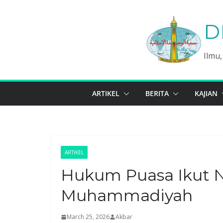
Skip
to
D
content
Ilmu
ARTIKEL
BERITA
KAJIAN
ARTIKEL
Hukum Puasa Ikut N
Muhammadiyah
March 25, 2026
Akbar