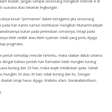
alam ibadah. Jangan sampai seseorang mengikuti metode A di
ti suasana atau tekanan lingkungan.
nculnya kesan “permainan” dalam beragama jika seseorang
i pada hari Kamis namun berlebaran mengikuti Muhammadiyah
khawatirannya bukan pada perbedaan ormasnya, tetapi pada
ya lebih sedikit atau lebih nyaman. Inilah yang perlu dijaga
ikap pragmatis.
penuh terhadap metode tertentu, maka silakan diikuti selama
s diingat bahwa jumlah hari Ramadan tidak mungkin kurang
puasa kurang dari 29 hari, maka wajib melakukan qada. Sebab
 mungkin 29 atau 30 hari, tidak kurang dari itu. Dengan
ibadah tetap harus dijaga. Wallahu a’lam. Barakallahufikum
g