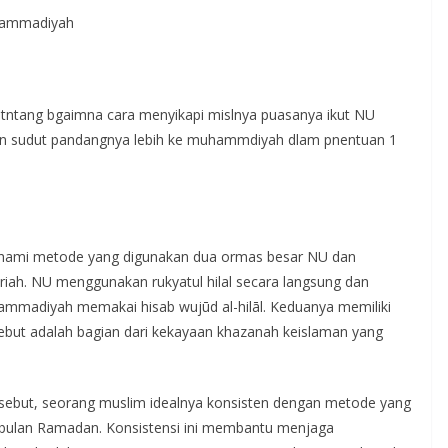
uhammadiyah
an tntang bgaimna cara menyikapi mislnya puasanya ikut NU
n sudut pandangnya lebih ke muhammdiyah dlam pnentuan 1
ahami metode yang digunakan dua ormas besar NU dan
ah. NU menggunakan rukyatul hilal secara langsung dan
mmadiyah memakai hisab wujūd al-hilāl. Keduanya memiliki
sebut adalah bagian dari kekayaan khazanah keislaman yang
ebut, seorang muslim idealnya konsisten dengan metode yang
i bulan Ramadan. Konsistensi ini membantu menjaga