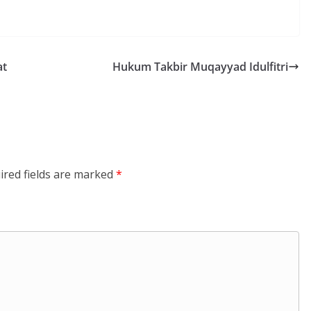
at
Hukum Takbir Muqayyad Idulfitri
ired fields are marked
*