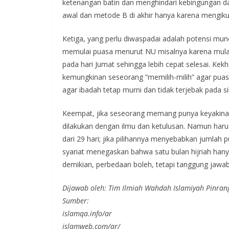
ketenangan batin dan menghindari kebingungan d
awal dan metode B di akhir hanya karena mengiku
Ketiga, yang perlu diwaspadai adalah potensi mu
memulai puasa menurut NU misalnya karena mula
pada hari Jumat sehingga lebih cepat selesai. Ke
kemungkinan seseorang “memilih-milih” agar puasan
agar ibadah tetap murni dan tidak terjebak pada s
Keempat, jika seseorang memang punya keyakinan 
dilakukan dengan ilmu dan ketulusan. Namun haru
dari 29 hari; jika pilihannya menyebabkan jumlah 
syariat menegaskan bahwa satu bulan hijriah hanya
demikian, perbedaan boleh, tetapi tanggung jawab 
Dijawab oleh: Tim Ilmiah Wahdah Islamiyah Pinran
Sumber:
islamqa.info/ar
islamweb.com/ar/