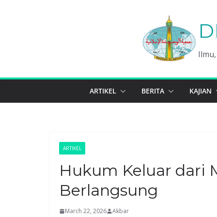
Skip
to
D
content
Ilmu
ARTIKEL
BERITA
KAJIAN
ARTIKEL
Hukum Keluar dari 
Berlangsung
March 22, 2026
Akbar