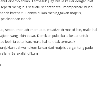
ebut diperbolehkan. Termasuk juga bila ia keluar dengan niat
, seperti mengurus sesuatu sebentar atau memperbaiki wudhu.
ri ibadah karena tujuannya bukan meninggalkan majelis,
pelaksanaan ibadah.
sus, seperti menjadi imam atau muadzin di masjid lain, maka hal
iban yang lebih besar. Demikian pula jika ia keluar untuk
tau lebih ia butuhkan, maka hal itu tidak termasuk
nunjukkan bahwa hukum keluar dari majelis bergantung pada
u a’lam. Barakallahufikum
g