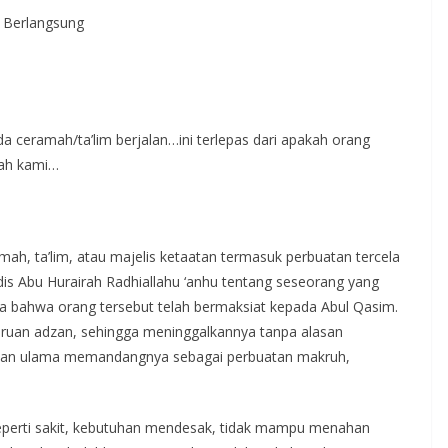
h Berlangsung
a ceramah/ta’lim berjalan…ini terlepas dari apakah orang
mah kami…
mah, ta’lim, atau majelis ketaatan termasuk perbuatan tercela
hadis Abu Hurairah Radhiallahu ‘anhu tentang seseorang yang
kata bahwa orang tersebut telah bermaksiat kepada Abul Qasim.
eruan adzan, sehingga meninggalkannya tanpa alasan
agian ulama memandangnya sebagai perbuatan makruh,
 seperti sakit, kebutuhan mendesak, tidak mampu menahan