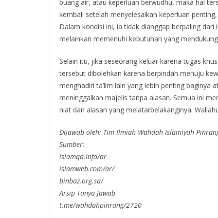
buang air, atau keperluan berwudhu, maka hal ters
kembali setelah menyelesaikan keperluan penting
Dalam kondisi ini, ia tidak dianggap berpaling da
melainkan memenuhi kebutuhan yang mendukung 
Selain itu, jika seseorang keluar karena tugas khu
tersebut dibolehkan karena berpindah menuju kewaj
menghadiri ta’lim lain yang lebih penting baginya a
meninggalkan majelis tanpa alasan. Semua ini me
niat dan alasan yang melatarbelakanginya. Wallah
Dijawab oleh: Tim Ilmiah Wahdah Islamiyah Pinran
Sumber:
islamqa.info/ar
islamweb.com/ar/
binbaz.org.sa/
Arsip Tanya Jawab
t.me/wahdahpinrang/2720