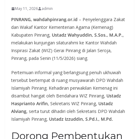
May 11, 2026
admin
PINRANG, wahdahpinrang.or.id
– Penyelenggara Zakat
dan Wakaf Kantor Kementerian Agama (Kemenag)
Kabupaten Pinrang,
Ustadz Wahyuddin, S.Sos., M.A.P.
,
melakukan kunjungan silaturahmi ke Kantor Wahdah
Inspirasi Zakat (WIZ) Gerai Pinrang di Jalan Seroja,
Pinrang, pada Senin (11/5/2026) siang.
Pertemuan informal yang berlangsung penuh ukhuwah
tersebut bertempat di ruang musyawarah DPD Wahdah
Islamiyah Pinrang. Kehadiran perwakilan Kemenag ini
disambut hangat oleh Bendahara WIZ Pinrang,
Ustadz
Hasprianto Arifin
, Sekretaris WIZ Pinrang,
Ustadz
Alviang
, serta turut dihadiri oleh Sekretaris DPD Wahdah
Islamiyah Pinrang,
Ustadz Izzuddin, S.Pd.I., M.Pd.
Dorong Pembentukan