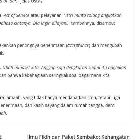
u di luar,”
jelas Ustaz.
ti
Act of Service
atau pelayanan.
“Istri minta tolong angkatkan
bahasa cintanya. Dia ingin dilayani,”
tambahnya, disambut
ekankan pentingnya penerimaan (
acceptance
) dan mengubah
k.
. Ubah mindset kita. Anggap saja dengkuran suami itu bagaikan
n bahwa kebahagiaan seringkali soal bagaimana kita
ra jamaah, yang tidak hanya mendapatkan ilmu, tetapi juga
 penerimaan, dan kasih sayang dalam rumah tangga, demi
mah
.
ti
Ilmu Fikih dan Paket Sembako: Kehangatan