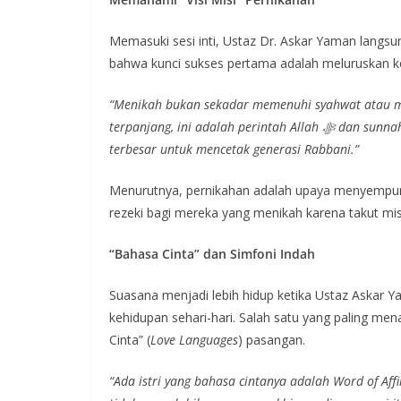
Memasuki sesi inti, Ustaz Dr. Askar Yaman langs
bahwa kunci sukses pertama adalah meluruskan kem
“Menikah bukan sekadar memenuhi syahwat atau 
terpanjang, ini adalah perintah Allah ﷻ dan sunnah Rasulullah ﷺ untuk menjaga kehormatan, serta ladang pahala
terbesar untuk mencetak generasi Rabbani.”
Menurutnya, pernikahan adalah upaya menyempurnakan setengah
rezeki bagi mereka yang menikah karena takut mis
“Bahasa Cinta” dan Simfoni Indah
Suasana menjadi lebih hidup ketika Ustaz Askar Y
kehidupan sehari-hari. Salah satu yang paling m
Cinta” (
Love Languages
) pasangan.
“Ada istri yang bahasa cintanya adalah Word of Aff