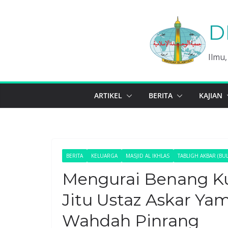
Skip
to
D
content
Ilmu
ARTIKEL
BERITA
KAJIAN
BERITA
KELUARGA
MASJID AL IKHLAS
TABLIGH AKBAR (BU
Mengurai Benang Ku
Jitu Ustaz Askar Ya
Wahdah Pinrang