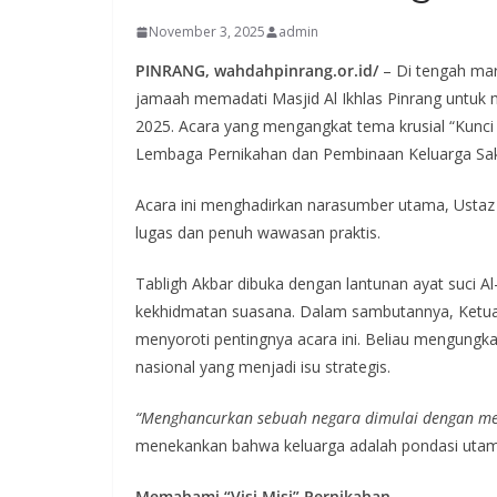
November 3, 2025
admin
PINRANG, wahdahpinrang.or.id/
– Di tengah mar
jamaah memadati Masjid Al Ikhlas Pinrang untuk m
2025. Acara yang mengangkat tema krusial “Kunci
Lembaga Pernikahan dan Pembinaan Keluarga Sak
Acara ini menghadirkan narasumber utama, Ustaz
lugas dan penuh wawasan praktis.
Tabligh Akbar dibuka dengan lantunan ayat suci 
kekhidmatan suasana. Dalam sambutannya, Ketua 
menyoroti pentingnya acara ini. Beliau mengungka
nasional yang menjadi isu strategis.
“Menghancurkan sebuah negara dimulai dengan men
menekankan bahwa keluarga adalah pondasi utama
Memahami “Visi Misi” Pernikahan