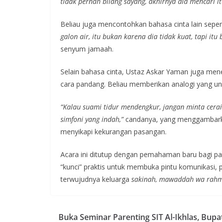
tidak pernah bilang sayang, akhirnya dia mencari it
Beliau juga mencontohkan bahasa cinta lain seper
galon air, itu bukan karena dia tidak kuat, tapi itu 
senyum jamaah.
Selain bahasa cinta, Ustaz Askar Yaman juga men
cara pandang. Beliau memberikan analogi yang uni
“Kalau suami tidur mendengkur, jangan minta cerai
simfoni yang indah,”
candanya, yang menggambarka
menyikapi kekurangan pasangan.
Acara ini ditutup dengan pemahaman baru bagi pa
“kunci” praktis untuk membuka pintu komunikasi,
terwujudnya keluarga
sakinah, mawaddah wa rah
Buka Seminar Parenting SIT Al-Ikhlas, Bupa