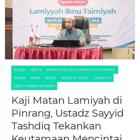
AQIDAH
BERITA
DEWAN PENGURUS DAERAH (DPD) PINRANG
IBADAH
KAJIAN
MASJID
MASJID AL IKHLAS
ORANGTUA
TABLIGH AKBAR (BULANAN)
Kaji Matan Lamiyah di
Pinrang, Ustadz Sayyid
Tashdiq Tekankan
Keutamaan Mencintai