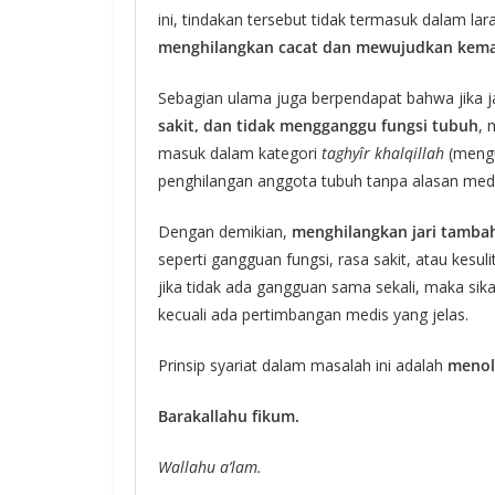
ini, tindakan tersebut tidak termasuk dalam l
menghilangkan cacat dan mewujudkan kema
Sebagian ulama juga berpendapat bahwa jika j
sakit, dan tidak mengganggu fungsi tubuh
, 
masuk dalam kategori
taghyîr khalqillah
(mengu
penghilangan anggota tubuh tanpa alasan medis
Dengan demikian,
menghilangkan jari tamba
seperti gangguan fungsi, rasa sakit, atau kesu
jika tidak ada gangguan sama sekali, maka sika
kecuali ada pertimbangan medis yang jelas.
Prinsip syariat dalam masalah ini adalah
menol
Barakallahu fikum.
Wallahu a’lam.